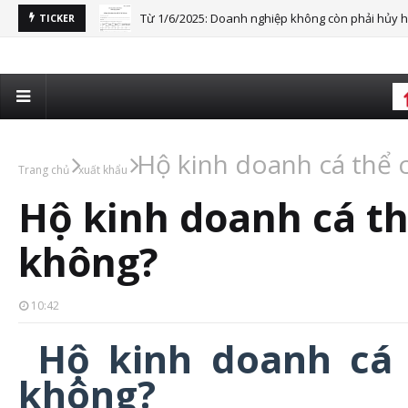
Từ 1/7/2025: Bảo hiểm xã hội tự nguyện mở rộng q
TICKER
Hộ kinh doanh cá thể 
Trang chủ
xuất khẩu
Hộ kinh doanh cá t
không?
10:42
Hộ kinh doanh cá 
không?