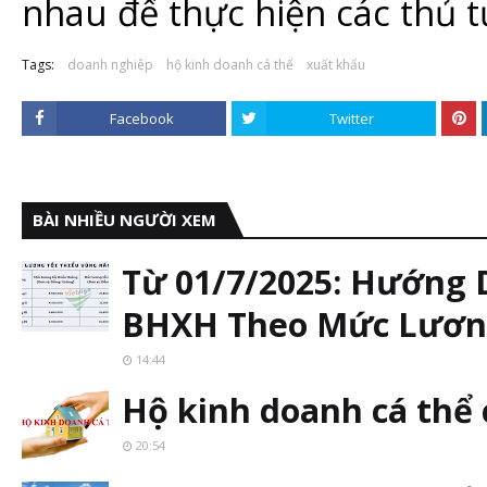
nhau để thực hiện các thủ 
Tags:
doanh nghiêp
hộ kinh doanh cá thể
xuất khẩu
Facebook
Twitter
BÀI NHIỀU NGƯỜI XEM
Từ 01/7/2025: Hướng
BHXH Theo Mức Lương
14:44
Hộ kinh doanh cá thể
20:54